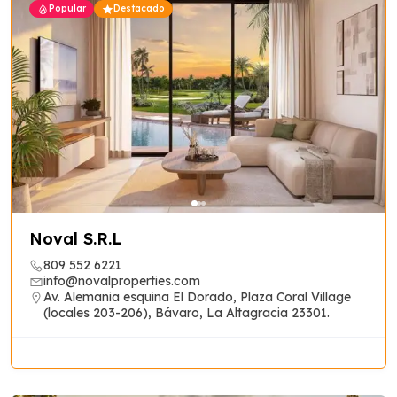
Popular
Destacado
Noval S.R.L
Guia Empresarial RD IA
809 552 6221
info@novalproperties.com
Av. Alemania esquina El Dorado, Plaza Coral Village
¡Hola! ¿En qué puedo ayudarte?
(locales 203-206), Bávaro, La Altagracia 23301.