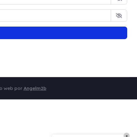
Guia Empresarial RD IA
¡Hola! ¿En qué puedo ayudarte?
lo web por
Angelm2b
×