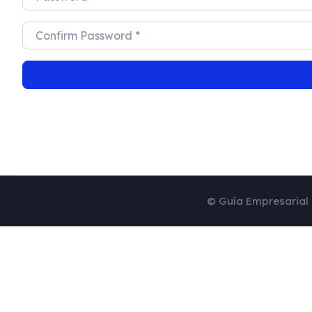
Confirm Password
*
© Guía Empresarial 