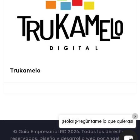
Trukamelo
×
¡Hola! ¡Pregúntame lo que quieras!
© Guía Empresarial RD 2026. Todos los derechos
reservados. Diseño y desarrollo web por
Angelm2b