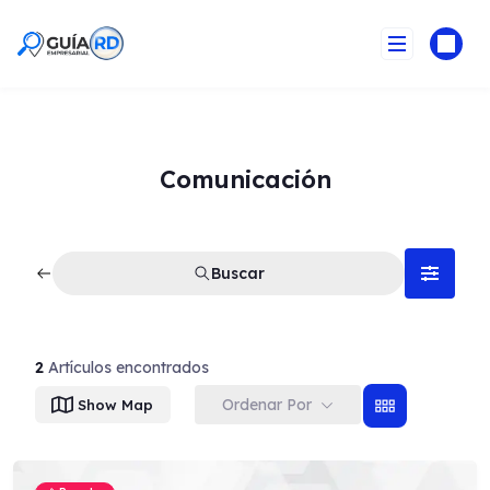
Skip
to
content
Comunicación
Buscar
Guia Empresarial RD IA
2
Artículos encontrados
Ordenar Por
Show Map
¡Hola! ¿En qué puedo ayudarte?