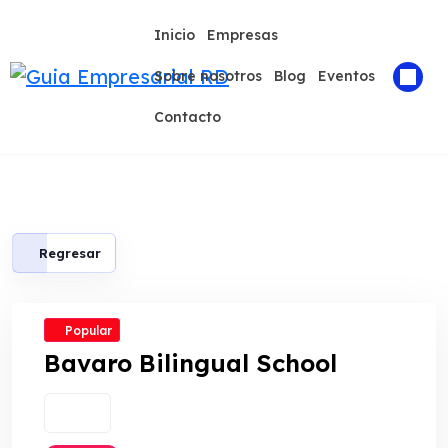
Skip
to
Inicio
Empresas
content
Sobre nosotros
Blog
Eventos
Contacto
Regresar
Popular
Bavaro Bilingual School