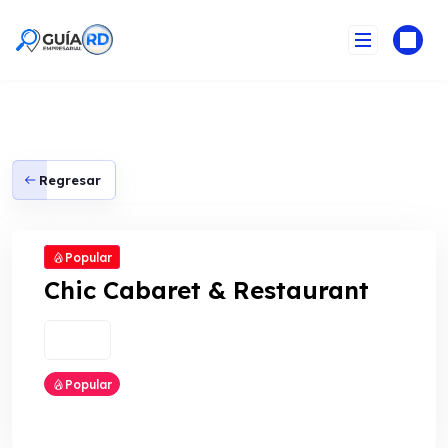
Skip
to
content
Regresar
Popular
Chic Cabaret & Restaurant
Popular