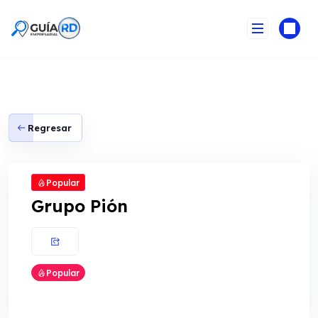
Skip
to
content
Regresar
Popular
Grupo Pión
Popular