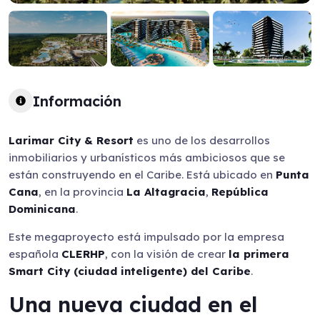
Información
Larimar City & Resort
es uno de los desarrollos
Guia Empresarial RD IA
inmobiliarios y urbanísticos más ambiciosos que se
están construyendo en el Caribe. Está ubicado en
Punta
¡Hola! ¿En qué puedo ayudarte?
Cana
, en la provincia
La Altagracia
,
República
Dominicana
.
Este megaproyecto está impulsado por la empresa
española
CLERHP
, con la visión de crear
la primera
Smart City (ciudad inteligente) del Caribe
.
Una nueva ciudad en el