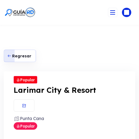
Skip
to
content
Regresar
Popular
Larimar City & Resort
Punta Cana
Popular