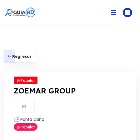
Skip
to
content
Regresar
Popular
ZOEMAR GROUP
Punta Cana
Popular